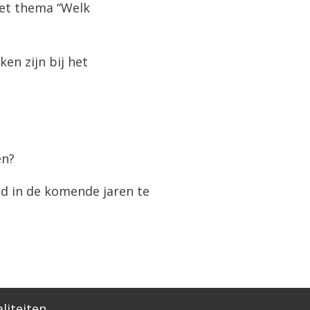
het thema “Welk
en zijn bij het
en?
id in de komende jaren te
liteiten