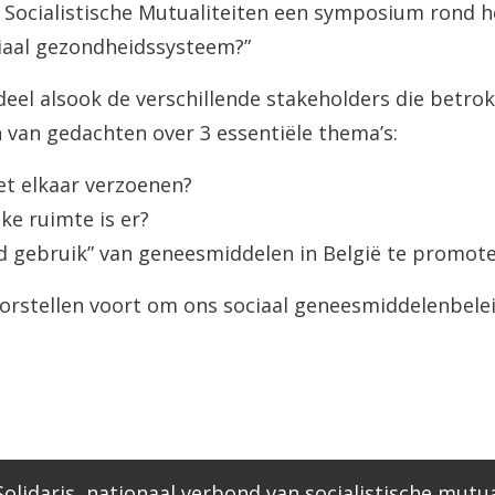
 Socialistische Mutualiteiten een symposium rond 
iaal gezondheidssysteem?”
l alsook de verschillende stakeholders die betrokk
 van gedachten over 3 essentiële thema’s:
et elkaar verzoenen?
e ruimte is er?
d gebruik” van geneesmiddelen in België te promot
oorstellen voort om ons sociaal geneesmiddelenbele
olidaris, nationaal verbond van socialistische mutua