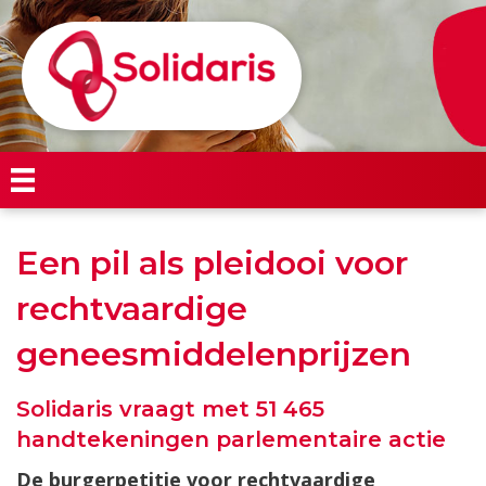
Een pil als pleidooi voor
rechtvaardige
geneesmiddelenprijzen
Solidaris vraagt met 51 465
handtekeningen parlementaire actie
De burgerpetitie voor rechtvaardige