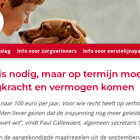
rslag
Info voor zorgverleners
Info voor eerstelijnsp
s nodig, maar op termijn moe
agkracht en vermogen komen
naar 100 euro per jaar. Voor wie recht heeft op verh
den liever gezien dat de inspanning nog meer geleide
wart-wit”, vindt Paul Callewaert, algemeen secretaris S
an de aangekondigde maatregelen uit de septemberv