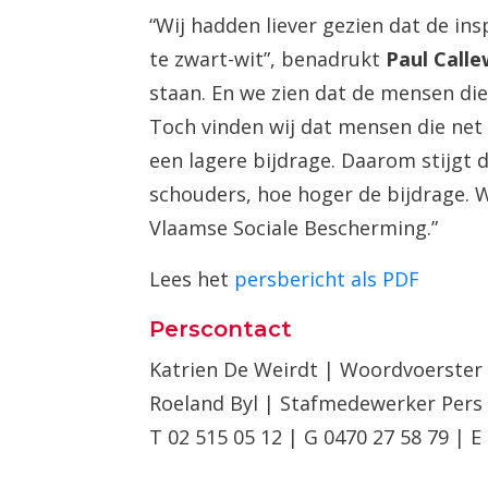
“Wij hadden liever gezien dat de in
te zwart-wit”, benadrukt
Paul Call
staan. En we zien dat de mensen di
Toch vinden wij dat mensen die net
een lagere bijdrage. Daarom stijgt
schouders, hoe hoger de bijdrage. 
Vlaamse Sociale Bescherming.”
Lees het
persbericht als PDF
Perscontact
Katrien De Weirdt | Woordvoerster 
Roeland Byl | Stafmedewerker Pers
T 02 515 05 12 | G 0470 27 58 79 | E