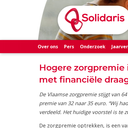
Over ons
Pers
Onderzoek
Jaarve
Hogere zorgpremie i
met financiële dra
De Vlaamse zorgpremie stijgt van 64 
premie van 32 naar 35 euro. “Wij had
verdeeld. Het huidige voorstel is te z
De zorgpremie optrekken, is een v