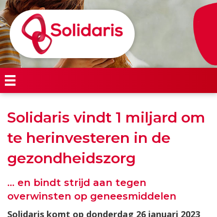
Solidaris vindt 1 miljard om
te herinvesteren in de
gezondheidszorg
… en bindt strijd aan tegen
overwinsten op geneesmiddelen
Solidaris komt op donderdag 26 januari 2023