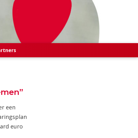
artners
nemen”
er een
aringsplan
jard euro