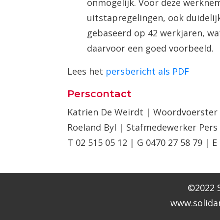
onmogelijk. Voor deze werkne
uitstapregelingen, ook duideli
gebaseerd op 42 werkjaren, wat 
daarvoor een goed voorbeeld.
Lees het
persbericht als PDF
Perscontact
Katrien De Weirdt | Woordvoerster 
Roeland Byl | Stafmedewerker Pers
T 02 515 05 12 | G 0470 27 58 79 | E
©2022 S
www.solidar