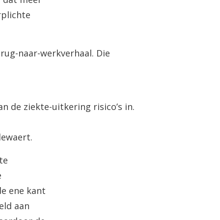
rplichte
rug-naar-werkverhaal. Die
de ziekte-uitkering risico’s in.
lewaert.
te
e
de ene kant
eld aan