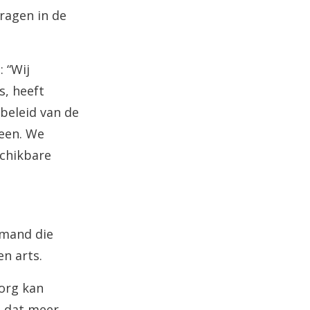
ragen in de
 “Wij
s, heeft
beleid van de
heen. We
schikbare
emand die
en arts.
zorg kan
n dat meer