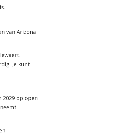
is.
en van Arizona
lewaert.
dig. Je kunt
en 2029 oplopen
e neemt
en