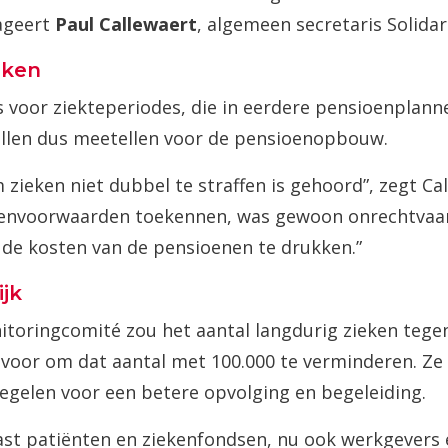
ageert
Paul Callewaert
, algemeen secretaris Solidar
eken
 voor ziekteperiodes, die in eerdere pensioenplann
ullen dus meetellen voor de pensioenopbouw.
zieken niet dubbel te straffen is gehoord”, zegt Cal
ioenvoorwaarden toekennen, was gewoon onrechtvaar
 de kosten van de pensioenen te drukken.”
jk
itoringcomité zou het aantal langdurig zieken teg
h voor om dat aantal met 100.000 te verminderen. Z
gelen voor een betere opvolging en begeleiding.
st patiënten en ziekenfondsen, nu ook werkgevers 