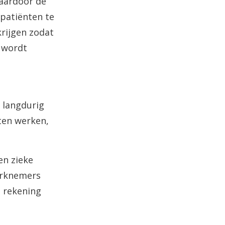
waardoor de
 patiënten te
krijgen zodat
 wordt
 langdurig
ten werken,
en zieke
erknemers
n rekening