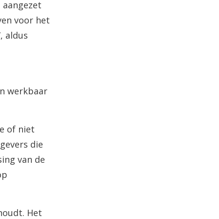
n aangezet
ven voor het
, aldus
an werkbaar
e of niet
kgevers die
sing van de
op
houdt. Het