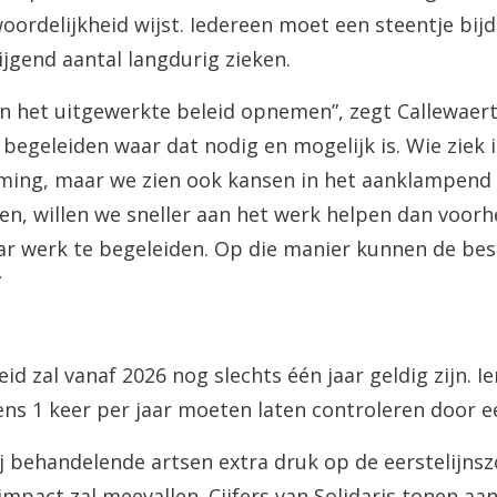
ordelijkheid wijst. Iedereen moet een steentje bijd
ijgend aantal langdurig zieken.
in het uitgewerkte beleid opnemen”, zegt Callewaert:
begeleiden waar dat nodig en mogelijk is. Wie ziek i
ming, maar we zien ook kansen in het aanklampend 
en, willen we sneller aan het werk helpen dan voor
ar werk te begeleiden. Op die manier kunnen de be
”
d zal vanaf 2026 nog slechts één jaar geldig zijn. I
tens 1 keer per jaar moeten laten controleren door e
ij behandelende artsen extra druk op de eerstelijns
pact zal meevallen. Cijfers van Solidaris tonen aa