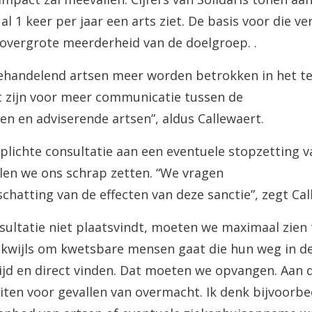
l 1 keer per jaar een arts ziet. De basis voor die ve
n overgrote meerderheid van de doelgroep. .
behandelend artsen meer worden betrokken in het te
et zijn voor meer communicatie tussen de
n en adviserende artsen”, aldus Callewaert.
ichte consultatie aan een eventuele stopzetting van 
len we ons schrap zetten. “We vragen
chatting van de effecten van deze sanctie”, zegt Cal
nsultatie niet plaatsvindt, moeten we maximaal zien 
dikwijls om kwetsbare mensen gaat die hun weg in d
ijd en direct vinden. Dat moeten we opvangen. Aan 
uiten voor gevallen van overmacht. Ik denk bijvoorbe