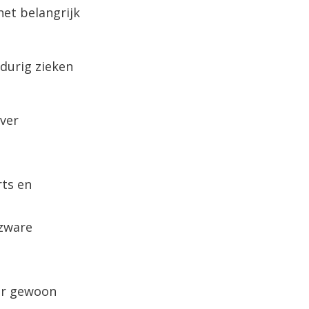
et belangrijk
durig zieken
ver
rts en
 zware
ar gewoon