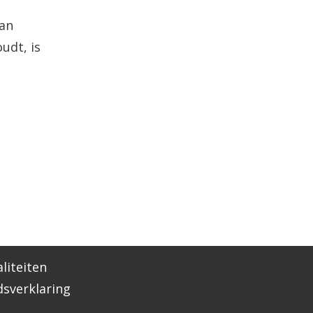
lan
udt, is
liteiten
dsverklaring