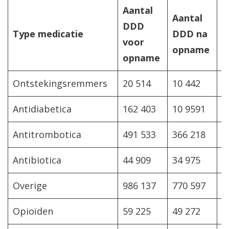
Aantal
Aantal
DDD
V
Type medicatie
DDD na
voor
(
opname
opname
Ontstekingsremmers
20 514
10 442
-
Antidiabetica
162 403
10 9591
-
Antitrombotica
491 533
366 218
-
Antibiotica
44 909
34 975
-
Overige
986 137
770 597
-
Opioïden
59 225
49 272
-