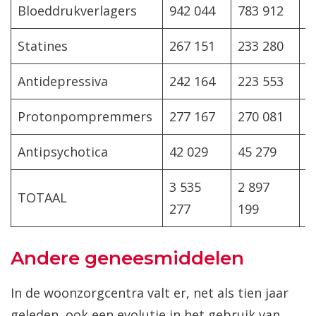
Bloeddrukverlagers
942 044
783 912
-
Statines
267 151
233 280
-
Antidepressiva
242 164
223 553
-
Protonpompremmers
277 167
270 081
-
Antipsychotica
42 029
45 279
3
3 535
2 897
TOTAAL
-
277
199
Andere geneesmiddelen
In de woonzorgcentra valt er, net als tien jaar
geleden, ook een evolutie in het gebruik van