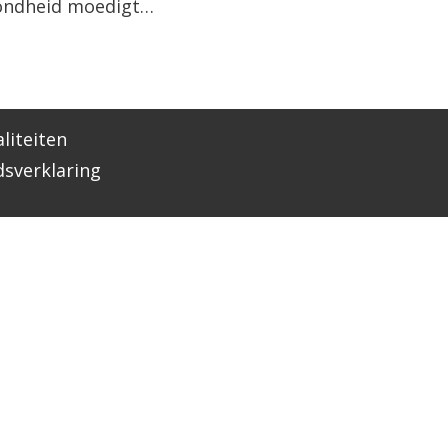
zondheid moedigt…
liteiten
dsverklaring