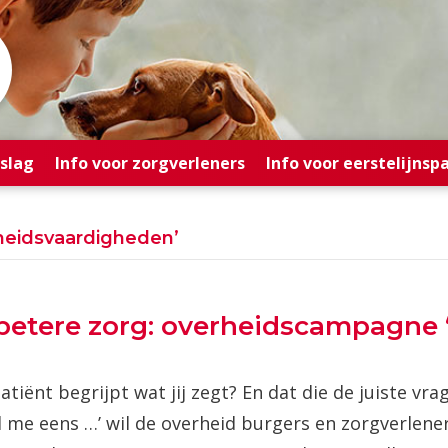
rslag
Info voor zorgverleners
Info voor eerstelijnsp
heidsvaardigheden’
betere zorg: overheidscampagne 
atiënt begrijpt wat jij zegt? En dat die de juiste v
l me eens …’ wil de overheid burgers en zorgverlen