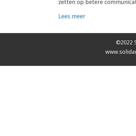
zetten op betere communicat
Lees meer
©2022 S
www.solidar